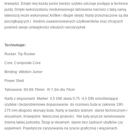
krawędzi.
Dzięki niej każdy junior bardzo szybko odczuje postępy w technice
jazdy.
Dzięki wykorzystaniu modulowanego taliowania narciarz z taką samą
łatwością może wykonywać krótkie i długie skręty. Narty przeznaczone są dla
początkujących i średnio-zaawansowanych użytkowników oraz chcących
podnieś swoje umiejętności młodych narciarzy/rek
Technologie:
Rocker: Tip Rocker
Core: Composite Core
Binding: vMotion Junior
Power Shell
Taliowanie :93-68-76mm R-7,3m dla 70cm
Narty z wiązaniami Marker 4,5 GW,
skala 0,75 -4,5 DIN umożliwiające
szybkie i bezproblemowe dopasowanie do rozmiaru buta w zakresie 190-
275 mm długości skorupy buta.
Narty w bardzo dobrym stanie technicznym i
wizualnym.
Krawędzie fabrycznej grubości . Nie były jeszcze serwisowane
/niema takiej potrzeby.
Ślizgi w idealnym stanie bez żadnych ubytków czy
wypełnień.
Pojedyncze zarysowania na szacie graficznej i wiązaniach.